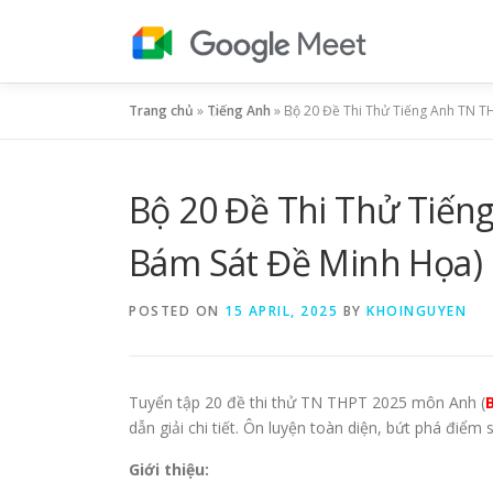
Skip
to
content
Trang chủ
»
Tiếng Anh
»
Bộ 20 Đề Thi Thử Tiếng Anh TN TH
Bộ 20 Đề Thi Thử Tiến
Bám Sát Đề Minh Họa) K
POSTED ON
15 APRIL, 2025
BY
KHOINGUYEN
Tuyển tập 20 đề thi thử TN THPT 2025 môn Anh (
B
dẫn giải chi tiết. Ôn luyện toàn diện, bứt phá điểm s
Giới thiệu: