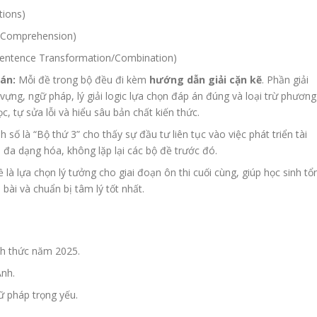
tions)
g Comprehension)
n, Sentence Transformation/Combination)
 án:
Mỗi đề trong bộ đều đi kèm
hướng dẫn giải cặn kẽ
. Phần giải
ừ vựng, ngữ pháp, lý giải logic lựa chọn đáp án đúng và loại trừ phương
c, tự sửa lỗi và hiểu sâu bản chất kiến thức.
số là “Bộ thứ 3” cho thấy sự đầu tư liên tục vào việc phát triển tài
 đa dạng hóa, không lặp lại các bộ đề trước đó.
 là lựa chọn lý tưởng cho giai đoạn ôn thi cuối cùng, giúp học sinh tổ
 bài và chuẩn bị tâm lý tốt nhất.
nh thức năm 2025.
Anh.
 pháp trọng yếu.