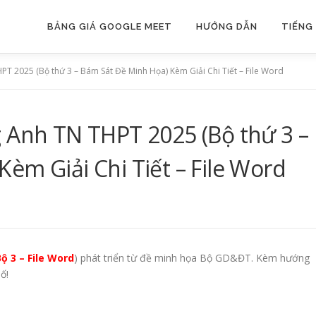
BẢNG GIÁ GOOGLE MEET
HƯỚNG DẪN
TIẾNG
PT 2025 (Bộ thứ 3 – Bám Sát Đề Minh Họa) Kèm Giải Chi Tiết – File Word
g Anh TN THPT 2025 (Bộ thứ 3 –
èm Giải Chi Tiết – File Word
ộ 3 –
File Word
) phát triển từ đề minh họa Bộ GD&ĐT. Kèm hướng
ố!