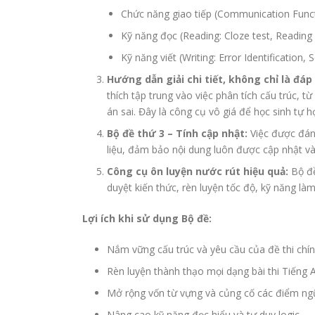
Chức năng giao tiếp (Communication Func
Kỹ năng đọc (Reading: Cloze test, Readin
Kỹ năng viết (Writing: Error Identificatio
Hướng dẫn giải chi tiết, không chỉ là đáp
thích tập trung vào việc phân tích cấu trúc, t
án sai. Đây là công cụ vô giá để học sinh tự họ
Bộ đề thứ 3 – Tính cập nhật:
Việc được đánh 
liệu, đảm bảo nội dung luôn được cập nhật và
Công cụ ôn luyện nước rút hiệu quả:
Bộ đề
duyệt kiến thức, rèn luyện tốc độ, kỹ năng làm
Lợi ích khi sử dụng Bộ đề:
Nắm vững cấu trúc và yêu cầu của đề thi chí
Rèn luyện thành thạo mọi dạng bài thi Tiếng 
Mở rộng vốn từ vựng và củng cố các điểm ngữ
Nâng cao kỹ năng đọc hiểu và tư duy logic.