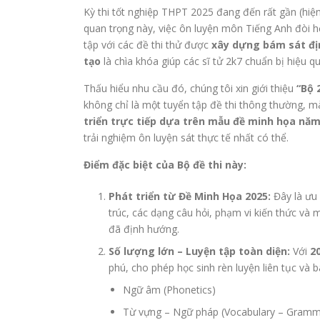
Kỳ thi tốt nghiệp THPT 2025 đang đến rất gần (hiện
quan trọng này, việc ôn luyện môn Tiếng Anh đòi hỏi
tập với các đề thi thử được
xây dựng bám sát đị
tạo
là chìa khóa giúp các sĩ tử 2k7 chuẩn bị hiệu q
Thấu hiểu nhu cầu đó, chúng tôi xin giới thiệu
“Bộ 
không chỉ là một tuyển tập đề thi thông thường, mà
triển trực tiếp dựa trên mẫu đề minh họa năm
trải nghiệm ôn luyện sát thực tế nhất có thể.
Điểm đặc biệt của Bộ đề thi này:
Phát triển từ Đề Minh Họa 2025:
Đây là ưu 
trúc, các dạng câu hỏi, phạm vi kiến thức v
đã định hướng.
Số lượng lớn – Luyện tập toàn diện:
Với
2
phú, cho phép học sinh rèn luyện liên tục và b
Ngữ âm (Phonetics)
Từ vựng – Ngữ pháp (Vocabulary – Gramm