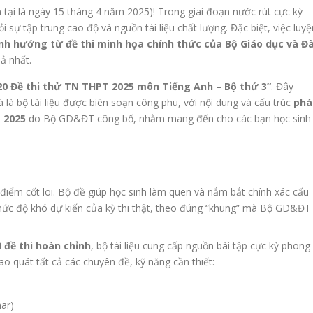
 tại là ngày 15 tháng 4 năm 2025)! Trong giai đoạn nước rút cực kỳ
 sự tập trung cao độ và nguồn tài liệu chất lượng. Đặc biệt, việc luyệ
nh hướng từ đề thi minh họa chính thức của Bộ Giáo dục và Đ
uả nhất.
20 Đề thi thử TN THPT 2025 môn Tiếng Anh – Bộ thứ 3”
. Đây
 là bộ tài liệu được biên soạn công phu, với nội dung và cấu trúc
phá
 2025
do Bộ GD&ĐT công bố, nhằm mang đến cho các bạn học sinh
điểm cốt lõi. Bộ đề giúp học sinh làm quen và nắm bắt chính xác cấu
à mức độ khó dự kiến của kỳ thi thật, theo đúng “khung” mà Bộ GD&ĐT
0 đề thi hoàn chỉnh
, bộ tài liệu cung cấp nguồn bài tập cực kỳ phong
ao quát tất cả các chuyên đề, kỹ năng cần thiết:
ar)