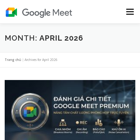
Skip
to
Menu
content
BẢNG GIÁ GOOGLE MEET
HƯỚNG DẪN
MONTH:
APRIL 2026
TIẾNG ANH
YOUTUBE PREMIUM
GOOGLE ONE
Trang chủ
»
Archives for April 2026