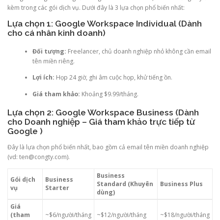
kèm trong các gói dịch vụ. Dưới đây là 3 lựa chọn phổ biến nhất:
Lựa chọn 1: Google Workspace Individual (Dành
cho cá nhân kinh doanh)
Đối tượng:
Freelancer, chủ doanh nghiệp nhỏ không cần email
tên miền riêng.
Lợi ích:
Họp 24 giờ, ghi âm cuộc họp, khử tiếng ồn.
Giá tham khảo:
Khoảng $9.99/tháng.
Lựa chọn 2: Google Workspace Business (Dành
cho Doanh nghiệp – Giá tham khảo trực tiếp từ
Google )
Đây là lựa chọn phổ biến nhất, bao gồm cả email tên miền doanh nghiệp
(vd: ten@congty.com).
Business
Gói dịch
Business
Standard (Khuyên
Business Plus
vụ
Starter
dùng)
Giá
(tham
~$6/người/tháng
~$12/người/tháng
~$18/người/tháng