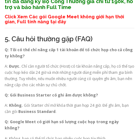
tín
đã đăng ký Bộ Công Thương giá chỉ từ 190k, hỗ
trợ và bảo hành Full Time
Click Xem Các gói Google Meet không giới hạn thời
gian, Full tính năng tại đây
5. Câu hỏi thường gặp (FAQ)
Q: Tôi có thể chỉ nâng cấp 1 tài khoản để tổ chức họp cho cả công
ty không?
A:
Được.
Chỉ cần người tổ chức (Host) có tài khoản nâng cấp, họ có thể tạo
cuộc họp kéo dài 24 giờ và mời những người dùng miễn phí tham gia bình
thường. Tuy nhiên, nếu muốn nhiều người cùng có quyền ghi âm, bạn nên
nâng cấp cho các nhân sự chủ chốt.
Q: Gói Business Starter có ghi âm được không?
A:
Không.
Gói Starter chỉ mở khóa thời gian họp 24 giờ. Để ghi âm, bạn
cần gói
Business Standard
.
Q: Google Meet có giới hạn số lượng cuộc họp trong ngày
không?
A: Không, bạn có thể tổ chức bao nhiêu cuộc họp tùy thích.