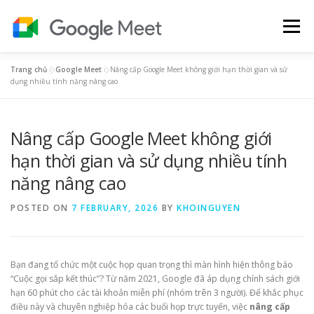
Skip
to
Menu
content
Trang chủ
»
Google Meet
»
Nâng cấp Google Meet không giới hạn thời gian và sử
BẢNG GIÁ GOOGLE MEET
HƯỚNG DẪN
dụng nhiều tính năng nâng cao
Nâng cấp Google Meet không giới
TIẾNG ANH
YOUTUBE PREMIUM
GOOGLE ONE
hạn thời gian và sử dụng nhiều tính
năng nâng cao
POSTED ON
7 FEBRUARY, 2026
BY
KHOINGUYEN
Bạn đang tổ chức một cuộc họp quan trọng thì màn hình hiện thông báo
“Cuộc gọi sắp kết thúc”? Từ năm 2021, Google đã áp dụng chính sách giới
hạn 60 phút cho các tài khoản miễn phí (nhóm trên 3 người). Để khắc phục
điều này và chuyên nghiệp hóa các buổi họp trực tuyến, việc
nâng cấp