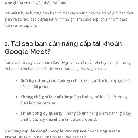
Google Meet
là giải pháp bắt buộc.
Bài viết này sẽ hướng dẫn bạn chi tiết cách nâng cấp để gỡ bỏ giới hạn thời
gian và sở hữu các quyền lợi “VIP” như ghi âm cuộc họp, chia nhóm thảo
luận và lọc tạp âm.
1. Tại sao bạn cần nâng cấp tài khoản
Google Meet?
Tài khoản Google cá nhân (đuôi @gmail.com) miễn phí tuy tiện lợi nhưng
đi kèm nhiều hạn chế lớn đối với doanh nghiệp và giáo dục:
Giới hạn thời gian:
Cuộc gọi nhóm (3 người trở lên) bị ngắt kết
nối sau
60 phút
.
Không thể ghi lại cuộc họp:
Bạn không thể lưu lại nội dung
buổi họp để xem lại.
Thiếu công cụ quản lý:
Không có tính năng điểm danh, giơ tay
phát biểu, hay chia nhóm (Breakout rooms).
Việc nâng cấp lên các gói
Google Workspace
hoặc
Google One
Premium
sẽ giúp bạn phá bỏ mọi rào cản này.