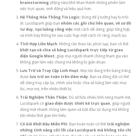
brainstorming
(động não) khô khan thành những phiên làm
việc trực quan, sinh động và hiệu quả hơn.
Hệ Thống Hóa Thông Tin Logic:
Đừng để ý tưởng hay bị trôi
đi. Lucidspark giúp bạn
nhóm các ghi chú liên quan, vẽ sơ đồ
tư duy, tạo luồng công việc
một cách dễ dàng, giúp tổng hợp
và trình bày thông tin sau cuộc họp một cách rõ ràng, mạch lạc.
Tích Hợp Liền Mạch:
Không cần thao tác phức tạp, bạn có thể
khởi tạo và chia sẻ bảng Lucidspark trực tiếp từ giao
diện Google Meet
, giúp mọi người nhanh chóng tham gia vào
không gian làm việc chung mà không bị gián đoạn.
Lưu Trữ và Truy Cập Linh Hoạt:
Mọi nội dung trên bảng trắng
được
lưu trữ an toàn trên đám mây
. Bạn và đồng đội có thể
dễ dàng truy cập lại, chỉnh sửa hoặc chia sẻ bảng làm việc mọi
lúc, mọi nơi, trên nhiều thiết bị.
Trải Nghiệm Thân Thiện:
Dù sở hữu nhiều tính năng mạnh mẽ,
Lucidspark có
giao diện được thiết kế trực quan
, giúp người
dùng mới nhanh chóng làm quen và bắt đầu sử dụng mà không
tốn nhiều thời gian tìm hiểu.
Có Gói Khởi Đầu Miễn Phí:
Bạn hoàn toàn có thể
trải nghiệm
những tính năng cốt lõi của Lucidspark mà không tốn chi