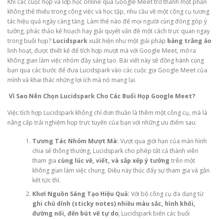
Khi các cuộc họp và lớp học online qua Google Meet trở thành một phần
không thể thiếu trong công việc và học tập, nhu cầu về một công cụ tương
tác hiệu quả ngày càng tăng. Làm thế nào để mọi người cùng đóng góp ý
tưởng, phác thảo kế hoạch hay giải quyết vấn đề một cách trực quan ngay
trong buổi họp?
Lucidspark
xuất hiện như một giải pháp
bảng trắng ảo
linh hoạt, được thiết kế để tích hợp mượt mà với Google Meet, mở ra
không gian làm việc nhóm đầy sáng tạo. Bài viết này sẽ đồng hành cùng
bạn qua các bước để đưa Lucidspark vào các cuộc gọi Google Meet của
mình và khai thác những lợi ích mà nó mang lại.
Vì Sao Nên Chọn Lucidspark Cho Các Buổi Họp Google Meet?
Việc tích hợp Lucidspark không chỉ đơn thuần là thêm một công cụ, mà là
nâng cấp trải nghiệm họp trực tuyến của bạn với những ưu điểm sau:
Tương Tác Nhóm Mượt Mà:
Vượt qua giới hạn của màn hình
chia sẻ thông thường, Lucidspark cho phép tất cả thành viên
tham gia
cùng lúc vẽ, viết, và sắp xếp ý tưởng
trên một
không gian làm việc chung. Điều này thúc đẩy sự tham gia và gắn
kết tức thì.
Khơi Nguồn Sáng Tạo Hiệu Quả:
Với bộ công cụ đa dạng từ
ghi chú dính (sticky notes) nhiều màu sắc, hình khối,
đường nối, đến bút vẽ tự do
, Lucidspark biến các buổi