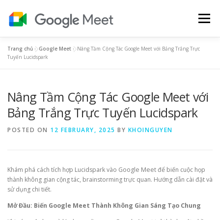
Skip
to
Menu
content
Trang chủ
»
Google Meet
»
Nâng Tầm Cộng Tác Google Meet với Bảng Trắng Trực
BẢNG GIÁ GOOGLE MEET
HƯỚNG DẪN
Tuyến Lucidspark
Nâng Tầm Cộng Tác Google Meet với
TIẾNG ANH
YOUTUBE PREMIUM
GOOGLE ONE
Bảng Trắng Trực Tuyến Lucidspark
POSTED ON
12 FEBRUARY, 2025
BY
KHOINGUYEN
Khám phá cách tích hợp Lucidspark vào Google Meet để biến cuộc họp
thành không gian cộng tác, brainstorming trực quan. Hướng dẫn cài đặt và
sử dụng chi tiết.
Mở Đầu: Biến Google Meet Thành Không Gian Sáng Tạo Chung