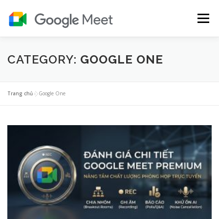
Skip
to
Menu
content
BẢNG GIÁ GOOGLE MEET
HƯỚNG DẪN
CATEGORY:
GOOGLE ONE
TIẾNG ANH
YOUTUBE PREMIUM
GOOGLE ONE
Trang chủ
»
Google One